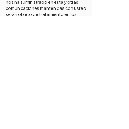
nos ha suministrado en esta y otras
comunicaciones mantenidas con usted
serán objeto de tratamiento en los
ficheros responsabilidad de Wellington
Learning International.
- La finalidad del tratamiento es la de
gestionar de forma adecuada la
prestación del servicio que nos ha
requerido. Asimismo estos datos no
serán cedidos a terceros.
Puede ejercer sus derechos de acceso,
rectificación, supresión/ derecho al
olvido, limitación, portabilidad,
oposición, decisiones individuales
automatizadas y a presentar una
reclamación en los términos
establecidos en el Reglamento General
de Protección de Datos (RGPD)
REGLAMENTO (UE) 2016/679 DEL